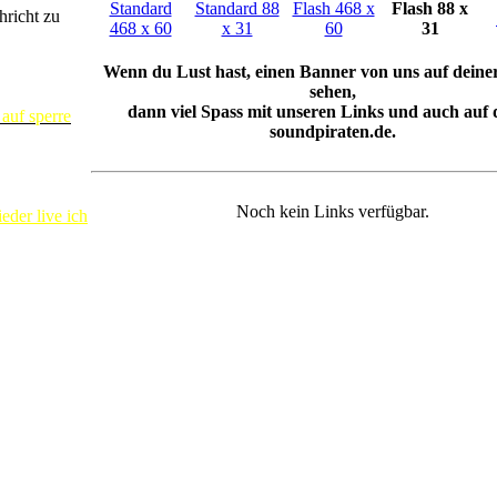
Standard
Standard 88
Flash 468 x
Flash 88 x
hricht zu
468 x 60
x 31
60
31
Wenn du Lust hast, einen Banner von uns auf deine
sehen,
dann viel Spass mit unseren Links und auch auf 
auf sperre
soundpiraten.de.
Noch kein Links verfügbar.
der live ich