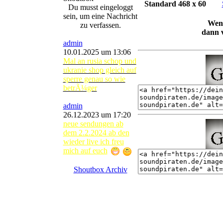
Standard 468 x 60
Du musst eingeloggt
sein, um eine Nachricht
Wenn
zu verfassen.
dann v
admin
10.01.2025 um 13:06
Mal an rusia schop und
ukranie shop gleich auf
sperre genau so wie
betrÃ¼ger
admin
26.12.2023 um 17:20
neue sendungen ab
dem 2.2.2024 ab den
wieder live ich freu
mich auf euch
Shoutbox Archiv