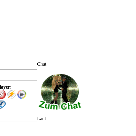
Chat
layer:
Laut