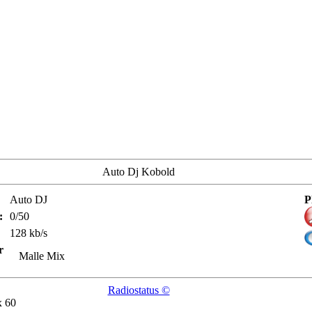
Auto Dj Kobold
Auto DJ
P
:
0/50
128 kb/s
r
Malle Mix
Radiostatus ©
x 60