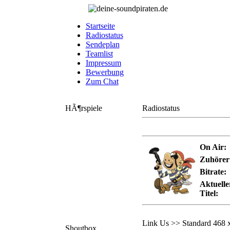
Startseite
Radiostatus
Sendeplan
Teamlist
Impressum
Bewerbung
Zum Chat
HÃ¶rspiele
Radiostatus
On Air:
Zuhörer
Bitrate:
Aktuelle
Titel:
Link Us >> Standard 468 
Shoutbox