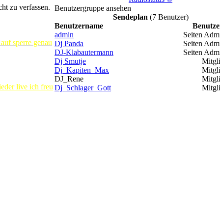
ht zu verfassen.
Benutzergruppe ansehen
Sendeplan
(7 Benutzer)
Benutzername
Benutze
admin
Seiten Admi
 auf sperre genau
Dj Panda
Seiten Admi
DJ-Klabautermann
Seiten Admi
Dj Smutje
Mitgl
Dj_Kapiten_Max
Mitgl
DJ_Rene
Mitgl
der live ich freu
Dj_Schlager_Gott
Mitgl