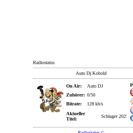
Radiostatus
Auto Dj Kobold
P
On Air:
Auto DJ
Zuhörer:
0/50
Bitrate:
128 kb/s
Aktueller
Schlager 2025 Me
Titel:
Radiostatus ©