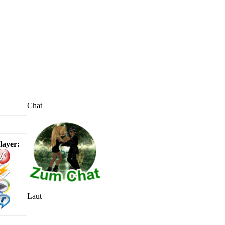
Chat
layer:
Laut
ga-Hits