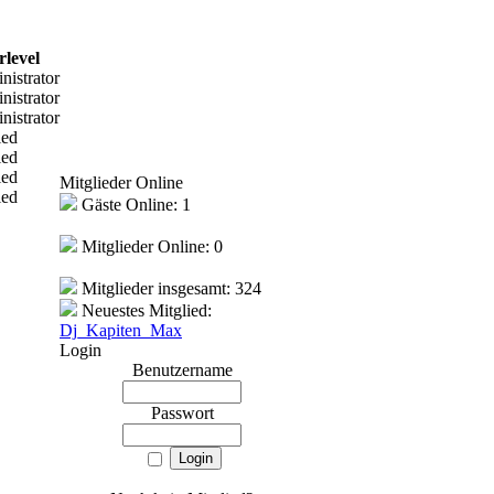
rlevel
nistrator
nistrator
nistrator
ied
ied
ied
Mitglieder Online
ied
Gäste Online: 1
Mitglieder Online: 0
Mitglieder insgesamt: 324
Neuestes Mitglied:
Dj_Kapiten_Max
Login
Benutzername
Passwort